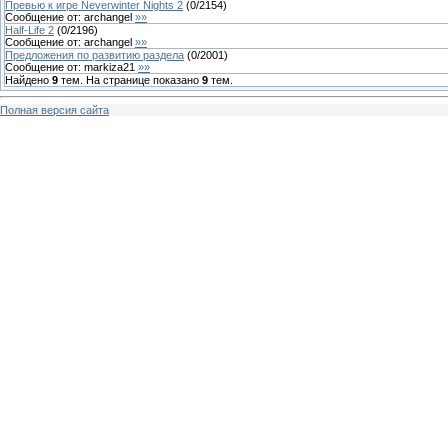
Превью к игре Neverwinter Nights 2
(
0
/
2154
)
Сообщение от:
archangel
»»
Half-Life 2
(
0
/
2196
)
Сообщение от:
archangel
»»
Предложения по развитию раздела
(
0
/
2001
)
Сообщение от:
markiza21
»»
Найдено
9
тем. На странице показано
9
тем.
Полная версия сайта