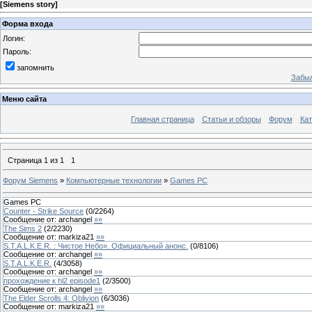
[
Siemens story
]
Форма входа
Логин:
Пароль:
запомнить
Забыл
Меню сайта
Главная страница
Статьи и обзоры
Форум
Кат
Страница
1
из
1
1
Форум Siemens
»
Компьютерные технологии
»
Games PC
Games PC
Counter - Strike Source
(
0
/
2264
)
Сообщение от:
archangel
»»
The Sims 2
(
2
/
2230
)
Сообщение от:
markiza21
»»
S.T.A.L.K.E.R. : Чистое Небо». Официальный анонс.
(
0
/
8106
)
Сообщение от:
archangel
»»
S.T.A.L.K.E.R.
(
4
/
3058
)
Сообщение от:
archangel
»»
прохождение к hl2 episode1
(
2
/
3500
)
Сообщение от:
archangel
»»
The Elder Scrolls 4: Oblivion
(
6
/
3036
)
Сообщение от:
markiza21
»»