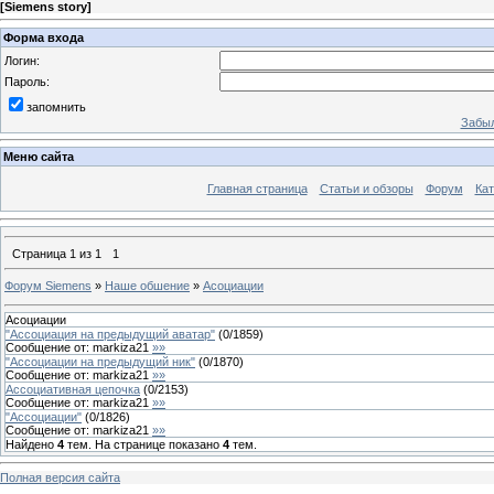
[
Siemens story
]
Форма входа
Логин:
Пароль:
запомнить
Забыл
Меню сайта
Главная страница
Статьи и обзоры
Форум
Кат
Страница
1
из
1
1
Форум Siemens
»
Наше обшение
»
Асоциации
Асоциации
"Ассоциация на предыдущий аватар"
(
0
/
1859
)
Сообщение от:
markiza21
»»
"Ассоциации на предыдущий ник"
(
0
/
1870
)
Сообщение от:
markiza21
»»
Ассоциативная цепочка
(
0
/
2153
)
Сообщение от:
markiza21
»»
"Ассоциации"
(
0
/
1826
)
Сообщение от:
markiza21
»»
Найдено
4
тем. На странице показано
4
тем.
Полная версия сайта