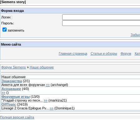
[
Siemens story
]
Форма входа
Логин:
Пароль:
запомнить
Забыл
Меню сайта
Главная страница
Статьи и обзоры
Форум
Кат
Форум Siemens
»
Наше обшение
Наше обшение
Знакомства
(
2
/
1
)
Анкета для всех форумчан
»»
(
archangel
)
Асоциации
(
4
/
0
)
»»
(
)
Форумные игры
(
13
/
0
)
"Угадай строчку из песн...
»»
(
markiza21
)
OffTopic
(
24
/
19
)
Lineage 2 Gracia Epilogue Pv...
»»
(
Dominique1
)
Полная версия сайта