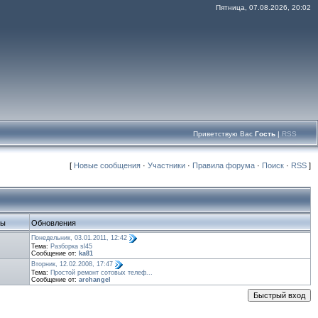
Пятница, 07.08.2026, 20:02
Приветствую Вас
Гость
|
RSS
[
Новые сообщения
·
Участники
·
Правила форума
·
Поиск
·
RSS
]
ты
Обновления
Понедельник, 03.01.2011, 12:42
Тема:
Разборка sl45
Сообщение от:
ka81
Вторник, 12.02.2008, 17:47
Тема:
Простой ремонт сотовых телеф...
Сообщение от:
archangel