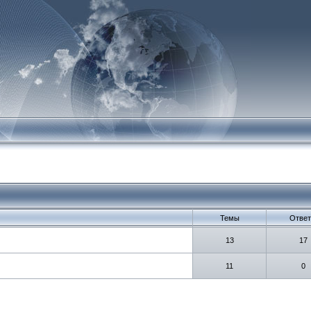
Темы
Отве
13
17
11
0