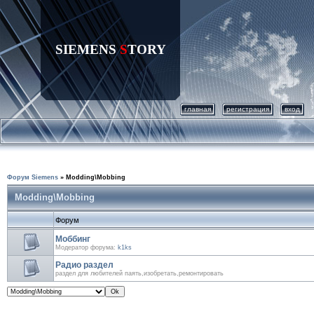
SIEMENS
S
TORY
главная
регистрация
вход
Форум Siemens
»
Modding\Mobbing
Modding\Mobbing
Форум
Моббинг
Модератор форума:
k1ks
Радио раздел
раздел для любителей паять,изобретать,ремонтировать