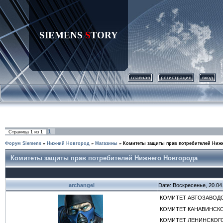
SIEMENS
S
TORY
главная
регистрация
вход
1
Страница
1
из
1
Форум Siemens
»
Нижний Новгород
»
Магазины
»
Комитеты защиты прав потребителей Ниж
Комитеты защиты прав потребителей Нижнего Новгорода
archangel
Date: Воскресенье, 20.04
КОМИТЕТ АВТОЗАВОДСКОГ
КОМИТЕТ КАНАВИНСКОГО 
КОМИТЕТ ЛЕНИНСКОГО РА