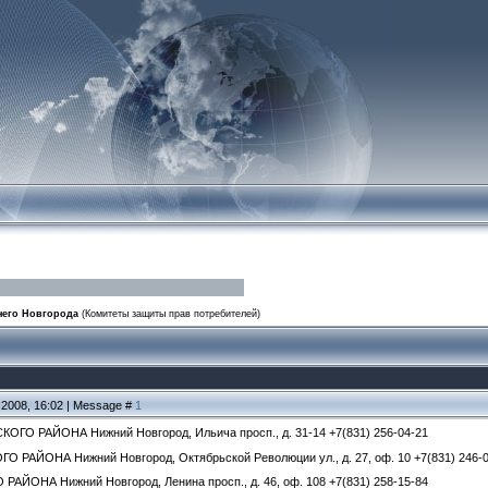
него Новгорода
(Комитеты защиты прав потребителей)
.2008, 16:02 | Message #
1
О РАЙОНА Нижний Новгород, Ильича просп., д. 31-14 +7(831) 256-04-21
РАЙОНА Нижний Новгород, Октябрьской Революции ул., д. 27, оф. 10 +7(831) 246-0
ЙОНА Нижний Новгород, Ленина просп., д. 46, оф. 108 +7(831) 258-15-84