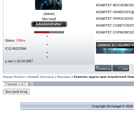
КОМИТЕТ МОСКОВСКОГО Р
КОМИТЕТ НИЖЕГОРОДСКОГ
(Admin)
КОМИТЕТ ПРИОСКОГО РАЙО
Местный
КОМИТЕТ СОВЕТСКОГО РАЙ
КОМИТЕТ СОРМОВСКОГО Р
Status:
Offline
ICQ:99222566
у нас с:15.04.2007
Форум Siemens
»
Нижний Новгород
»
Магазины
»
Комитеты защиты прав потребителей Ниж
1
Страница
1
из
1
Copyright Archangel © 2026