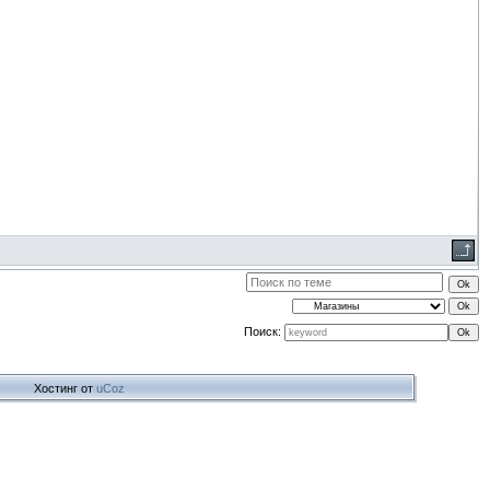
Поиск:
Хостинг от
uCoz