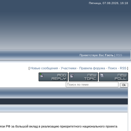
Пятница, 07.08.2026, 16:18
Приветствую Вас
Гость
|
RSS
[
Новые сообщения
·
Участники
·
Правила форума
·
Поиск
·
RSS
]
зи РФ за большой вклад в реализацию приоритетного национального проекта