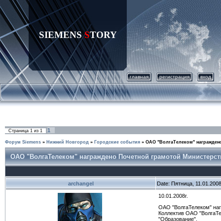
SIEMENS
S
TORY
главная
регистрация
вход
1
Страница
1
из
1
Форум Siemens
»
Нижний Новгород
»
Городские события
»
ОАО "ВолгаТелеком" награжден
ОАО "ВолгаТелеком" награждено Почетной грамотой Министерст
archangel
Date: Пятница, 11.01.200
10.01.2008г.
ОАО "ВолгаТелеком" на
Коллектив ОАО "ВолгаТе
"Образование".