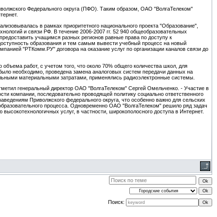
иволжского Федерального округа (ПФО). Таким образом, ОАО "ВолгаТелеком"
тернет.
изовывалась в рамках приоритетного национального проекта "Образование",
ологий и связи РФ. В течение 2006-2007 гг. 52 940 общеобразовательных
 предоставить учащимся разных регионов равные права по доступу к
оступность образования и тем самым вывести учебный процесс на новый
мпанией "РТКомм.РУ" договора на оказание услуг по организации каналов связи до
объема работ, с учетом того, что около 70% общего количества школ, для
о было необходимо, проведена замена аналоговых систем передачи данных на
тельными материальными затратами, применялись радиоэлектронные системы.
тметил генеральный директор ОАО "ВолгаТелеком" Сергей Омельченко. - Участие в
ости компании, последовательно проводящей политику социально ответственного
заведениям Приволжского федерального округа, что особенно важно для сельских
образовательного процесса. Одновременно ОАО "ВолгаТелеком" решило ряд задач
высокотехнологичных услуг, в частности, широкополосного доступа в Интернет.
Поиск: