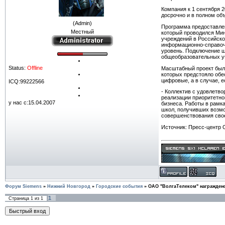
Компания к 1 сентября 
досрочно и в полном об
(Admin)
Программа предоставле
Местный
который проводился Мин
учреждений в Российско
информационно-справочн
уровень. Подключение ш
общеобразовательных уч
Status:
Offline
Масштабный проект был 
которых предстояло обе
цифровые, а в случае, 
ICQ:99222566
- Коллектив с удовлетв
реализации приоритетно
у нас с:15.04.2007
бизнеса. Работы в рамк
школ, получивших возмо
совершенствования свое
Источник: Пресс-центр 
Форум Siemens
»
Нижний Новгород
»
Городские события
»
ОАО "ВолгаТелеком" награжден
1
Страница
1
из
1