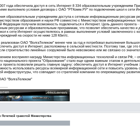
2007 года обеспечила доступ в сеть Интернет 8 334 образовательным учреждениям Пр
ъеме выполнило условия договора с ОАО "РТКомм.РУ" по подключению школ к сети Ин
ния образовательным учреждениям доступа к сетевым информационным ресурсам реал
истерством образования и науки РФ совместно с Министерством информационных техн
й Федерации получили возможность подключиться к Интернет. Цель данного проекта -
ым ресурсам и образовательным программам, что позволит обеспечить качество и д
кол к сети Интернет осуществлялось в рамках выполнения условий заключенного с ко
реждений на скорости не ниже 128 Кбит/с.
реализован ОАО "ВолгаТелеком" менее чем за год и потребовал выполнения большого 
спечить доступ в Интернет, расположены в сельской местности. Поэтому там, где эт
если строительство линейных сооружений было невозможно или же связано со значи
орением воспринял награду Министерства информационных технологий и связи РФ, – о
го национального проекта "Образование" стало еще одним важным этапом в деятельн
ах проекта позволили решить главную задачу: обеспечить доступ в Интернет учебным 
жность использовать ресурсы всемирной информационной сети и повысить уровень 
й инфраструктуры, что совпадает со стратегией компании по опережающему развитию 
ОАО "ВолгаТелеком"
о Почетной грамотой Министерства