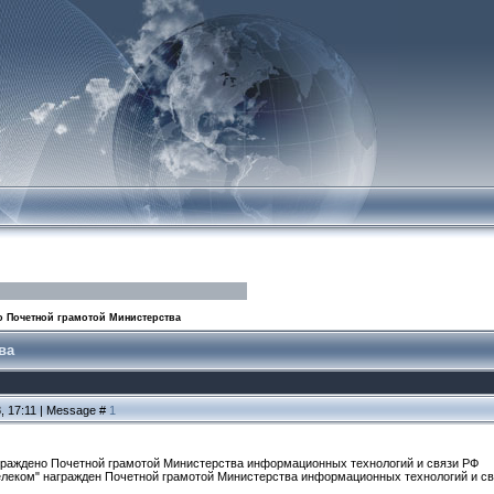
о Почетной грамотой Министерства
ва
8, 17:11 | Message #
1
граждено Почетной грамотой Министерства информационных технологий и связи РФ
леком" награжден Почетной грамотой Министерства информационных технологий и свя