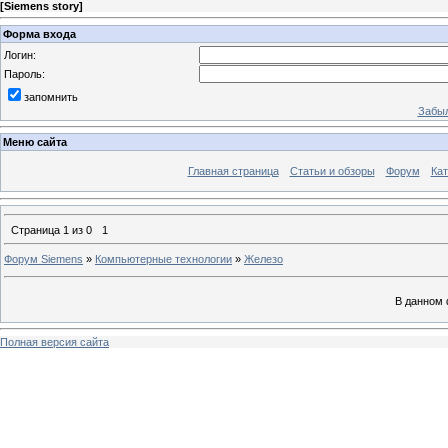
[
Siemens story
]
Форма входа
Логин:
Пароль:
запомнить
Забыл
Меню сайта
Главная страница
Статьи и обзоры
Форум
Кат
Страница
1
из
0
1
Форум Siemens
»
Компьютерные технологии
»
Железо
В данном 
Полная версия сайта