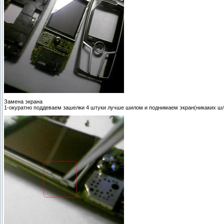
Замена экрана
1-окуратно поддеваем зашелки 4 штуки лучше шилом и поднимаем экран(никаких ш