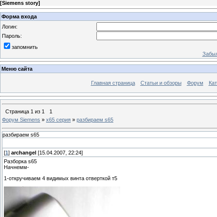
[
Siemens story
]
Форма входа
Логин:
Пароль:
запомнить
Забыл
Меню сайта
Главная страница
Статьи и обзоры
Форум
Кат
Страница
1
из
1
1
Форум Siemens
»
x65 серия
»
разбираем s65
разбираем s65
[
1
]
archangel
[15.04.2007, 22:24]
Разборка s65
Начнемм-
1-откручиваем 4 видимых винта отверткой т5