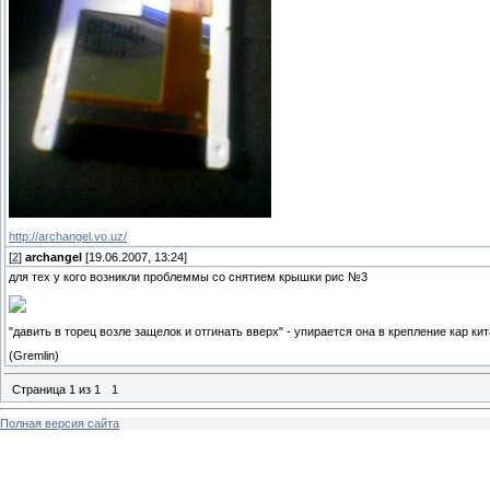
http://archangel.vo.uz/
[
2
]
archangel
[19.06.2007, 13:24]
для тех у кого возникли проблеммы со снятием крышки рис №3
"давить в торец возле защелок и отгинать вверх" - упирается она в крепление кар кита 
(Gremlin)
Страница
1
из
1
1
Полная версия сайта