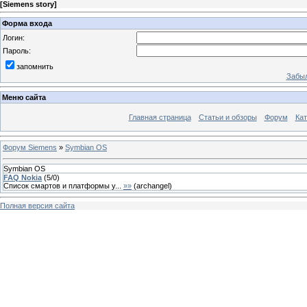
[
Siemens story
]
Форма входа
Логин:
Пароль:
запомнить
Забыл
Меню сайта
Главная страница
Статьи и обзоры
Форум
Кат
Форум Siemens
»
Symbian OS
Symbian OS
FAQ Nokia
(
5
/
0
)
Список смартов и платформы у...
»»
(
archangel
)
Полная версия сайта