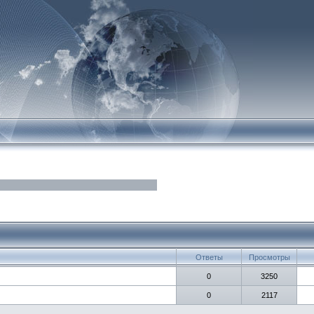
Ответы
Просмотры
0
3250
0
2117