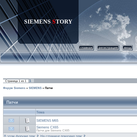
SIEMENS
S
TORY
главная
регистрация
вход
1
Страница
1
из
1
Форум Siemens
»
SIEMENS
»
Патчи
Патчи
Тема
SIEMENS M65
Siemens CX65
Патчи для Siemens CX65
В этом форуме тем:
2
. На странице показано тем:
2
.