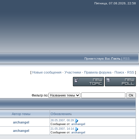
Пятница, 07.08.2026, 22:58
Приветствую Вас
Гость
|
RSS
[
Новые сообщения
·
Участники
·
Правила форума
·
Поиск
·
RSS
]
Фильтр по:
Автор темы
Обновления
↓
28.05.2007, 00:29
archangel
Сообщение от:
archangel
21.05.2007, 14:14
archangel
Сообщение от:
archangel