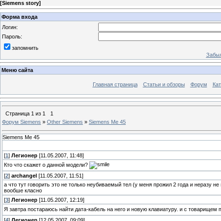
[
Siemens story
]
Форма входа
Логин:
Пароль:
запомнить
Забыл
Меню сайта
Главная страница
Статьи и обзоры
Форум
Кат
Страница
1
из
1
1
Форум Siemens
»
Other Siemens
»
Siemens Me 45
Siemens Me 45
[
1
]
Легионер
[11.05.2007, 11:48]
Кто что скажет о данной модели?
[
2
]
archangel
[11.05.2007, 11:51]
а что тут говорить это не только неубиваемый тел (у меня прожил 2 года и неразу н
вообше класно
[
3
]
Легионер
[11.05.2007, 12:19]
Я завтра постараюсь найти дата-кабель на него и новую клавиатуру. и с товарищем 
[
4
]
Легионер
[12.05.2007, 09:09]