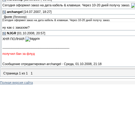
Сегодня оформил заказ на дата кабель & клавиши. Через 10-20 дней получу заказ.
[
5
]
archangel
[14.07.2007, 18:27]
Quote
(
Легионер
)
Сегодня оформил заказ на дата кабель & клавиши. Через 10-20 дней получу заказ.
ну как с заказом?
[
6
]
NJGR
[01.10.2008, 20:57]
ХНЯ ПОЛНАЯ
_____________________________________
получил бан за флуд
Сообщение отредактировал
archangel
-
Среда, 01.10.2008, 21:18
Страница
1
из
1
1
Полная версия сайта