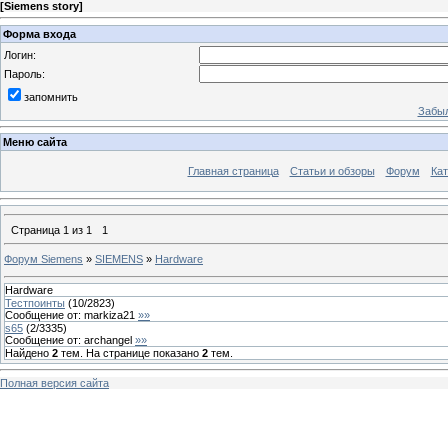
[
Siemens story
]
Форма входа
Логин:
Пароль:
запомнить
Забыл
Меню сайта
Главная страница
Статьи и обзоры
Форум
Кат
Страница
1
из
1
1
Форум Siemens
»
SIEMENS
»
Hardware
Hardware
Тестпоинты
(
10
/
2823
)
Сообщение от:
markiza21
»»
s65
(
2
/
3335
)
Сообщение от:
archangel
»»
Найдено
2
тем. На странице показано
2
тем.
Полная версия сайта